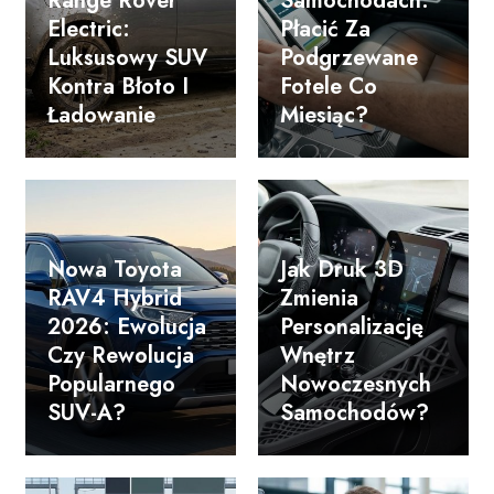
Range Rover
Samochodach:
Electric:
Płacić Za
Luksusowy SUV
Podgrzewane
Kontra Błoto I
Fotele Co
Ładowanie
Miesiąc?
Nowa Toyota
Jak Druk 3D
RAV4 Hybrid
Zmienia
2026: Ewolucja
Personalizację
Czy Rewolucja
Wnętrz
Popularnego
Nowoczesnych
SUV-A?
Samochodów?