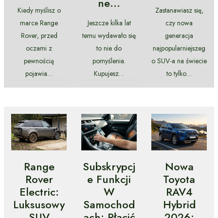
Ne…
Kiedy myślisz o
Zastanawiasz się,
marce Range
Jeszcze kilka lat
czy nowa
Rover, przed
temu wydawało się
generacja
oczami z
to nie do
najpopularniejszeg
pewnością
pomyślenia.
o SUV-a na świecie
pojawia…
Kupujesz…
to tylko…
Range
Subskrypcj
Nowa
Rover
E Funkcji
Toyota
Electric:
W
RAV4
Luksusowy
Samochod
Hybrid
SUV
Ach: Płacić
2026: