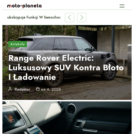
Subskrypcje Funkcji W Samochodach: Płacić Za Podgrzewane Fotele Co M
Artykuły
Range Rover Electric:
Luksusowy SUV Kontra Błoto
I Ładowanie
Redaktor
sie 4, 2026