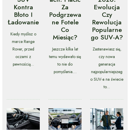
Kontra
Za
Ewolucja
Błoto I
Podgrzewa
Czy
Ładowanie
Ne Fotele
Rewolucja
Co
Popularne
Kiedy myślisz o
Miesiąc?
Go SUV-A?
marce Range
Rover, przed
Jeszcze kilka lat
Zastanawiasz się,
oczami z
temu wydawało się
czy nowa
pewnością…
to nie do
generacja
pomyślenia.…
najpopularniejszeg
o SUV-a na świecie
to…