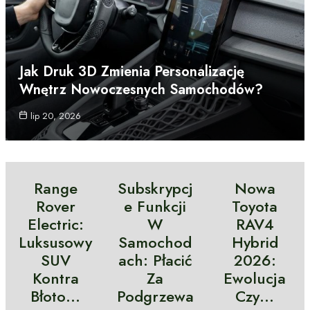
Jak Druk 3D Zmienia Personalizację
Wnętrz Nowoczesnych Samochodów?
lip 20, 2026
Range
Subskrypcj
Nowa
Rover
E Funkcji
Toyota
Electric:
W
RAV4
Luksusowy
Samochod
Hybrid
SUV
Ach: Płacić
2026:
Kontra
Za
Ewolucja
Błoto…
Podgrzewa
Czy…