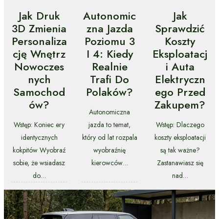
Jak Druk
Autonomic
Jak
3D Zmienia
Zna Jazda
Sprawdzić
Personaliza
Poziomu 3
Koszty
Cję Wnętrz
I 4: Kiedy
Eksploatacj
Nowoczes
Realnie
I Auta
Nych
Trafi Do
Elektryczn
Samochod
Polaków?
Ego Przed
Ów?
Zakupem?
Autonomiczna
Wstęp: Koniec ery
jazda to temat,
Wstęp: Dlaczego
identycznych
który od lat rozpala
koszty eksploatacji
kokpitów Wyobraź
wyobraźnię
są tak ważne?
sobie, że wsiadasz
kierowców…
Zastanawiasz się
do…
nad…