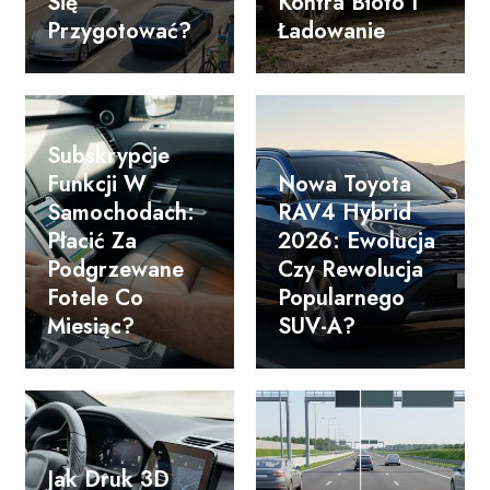
Się
Kontra Błoto I
Przygotować?
Ładowanie
Subskrypcje
Funkcji W
Nowa Toyota
Samochodach:
RAV4 Hybrid
Płacić Za
2026: Ewolucja
Podgrzewane
Czy Rewolucja
Fotele Co
Popularnego
Miesiąc?
SUV-A?
Jak Druk 3D