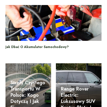
Jak Dbać O Akumulator Samochodowy?
Strefy Czystego
Transportu W
Range Rover
Polsce: Kogo
Electric:
Dotyczą I Jak
Luksusowy SUV