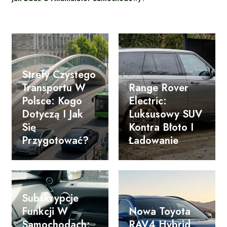
Strefy Czystego
Transportu W
Range Rover
Polsce: Kogo
Electric:
Dotyczą I Jak
Luksusowy SUV
Się
Kontra Błoto I
Przygotować?
Ładowanie
Subskrypcje
Funkcji W
Nowa Toyota
Samochodach:
RAV4 Hybrid