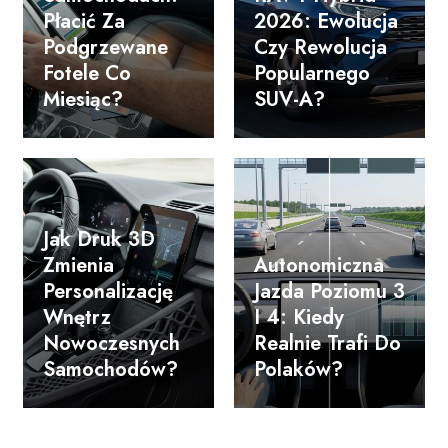
Płacić Za
2026: Ewolucja
Podgrzewane
Czy Rewolucja
Fotele Co
Popularnego
Miesiąc?
SUV-A?
Jak Druk 3D
Zmienia
Autonomiczna
Personalizację
Jazda Poziomu 3
Wnętrz
I 4: Kiedy
Nowoczesnych
Realnie Trafi Do
Samochodów?
Polaków?