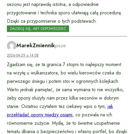
sezonu jest naprawdę istotna, a odpowiednie
przygotowanie i technika sporo ułatwiają całą procedurę.
Dzięki za przypomnienie o tych podstawach.
ZALOGUJ SIĘ, ABY ODPOWIEDZIEĆ
MarekZmiennik
pisze:
2026-04-29 o 14:08
Zgadzam się, że ta granica 7 stopni to najlepszy moment
na wizytę u wulkanizatora, bo wielu kierowców czeka do
pierwszego śniegu i potem stoi w ogromnych kolejkach.
Warto jednak pamiętać, że sama wymiana to nie wszystko,
żeby opony służyły nam przez kilka sezonów w dobrym
stanie. Ostatnio czytałem też ciekawy wpis o tym,
jak
przekładać opony między osiami
, co pozwala na ich
równomierne zużycie. Myślę, że to świetne uzupełnienie
tematu dbania o bezpieczeństwo i własny portfel, bo dzięki