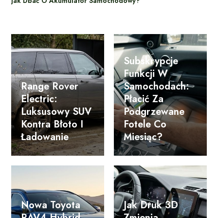
Jak Dbać O Akumulator Samochodowy?
Subskrypcje
Funkcji W
Range Rover
Samochodach:
Electric:
Płacić Za
Luksusowy SUV
Podgrzewane
Kontra Błoto I
Fotele Co
Ładowanie
Miesiąc?
Nowa Toyota
Jak Druk 3D
RAV4 Hybrid
Zmienia