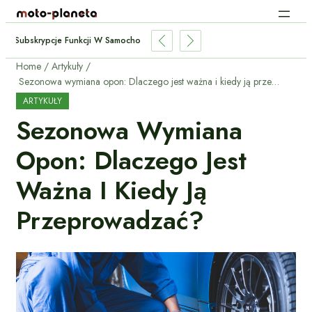
Subskrypcje Funkcji W Samochodach: Płacić Za Podgrzewane Fotele Co M
Home
Artykuły
Sezonowa wymiana opon: Dlaczego jest ważna i kiedy ją przeprowadzać?
ARTYKUŁY
Sezonowa Wymiana
Opon: Dlaczego Jest
Ważna I Kiedy Ją
Przeprowadzać?