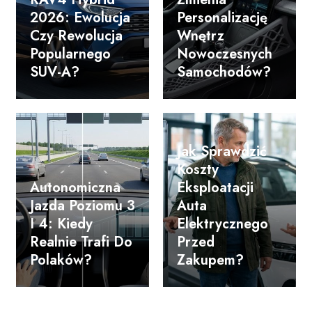
2026: Ewolucja
Personalizację
Czy Rewolucja
Wnętrz
Popularnego
Nowoczesnych
SUV-A?
Samochodów?
Jak Sprawdzić
Koszty
Autonomiczna
Eksploatacji
Jazda Poziomu 3
Auta
I 4: Kiedy
Elektrycznego
Realnie Trafi Do
Przed
Polaków?
Zakupem?