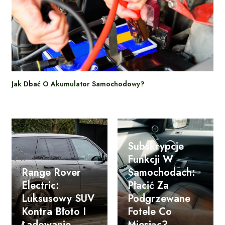
Jak Dbać O Akumulator Samochodowy?
Subskrypcje
Funkcji W
Range Rover
Samochodach:
Electric:
Płacić Za
Luksusowy SUV
Podgrzewane
Kontra Błoto I
Fotele Co
Ładowanie
Miesiąc?