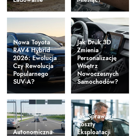
Nowa Toyota
Jak Druk 3D
RAV4 Hybrid
Zmienia
2026: Ewolucja
Personalizację
Czy Rewolucja
Wnętrz
Popularnego
Nowoczesnych
SUV-A?
Samochodów?
Jak Sprawdzić
Koszty
Autonomiczna
Eksploatacji