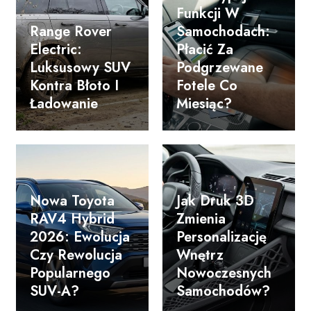
Funkcji W
Range Rover
Samochodach:
Electric:
Płacić Za
Luksusowy SUV
Podgrzewane
Kontra Błoto I
Fotele Co
Ładowanie
Miesiąc?
Nowa Toyota
Jak Druk 3D
RAV4 Hybrid
Zmienia
2026: Ewolucja
Personalizację
Czy Rewolucja
Wnętrz
Popularnego
Nowoczesnych
SUV-A?
Samochodów?