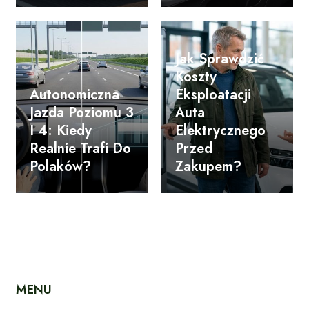
Jak Sprawdzić
Koszty
Autonomiczna
Eksploatacji
Jazda Poziomu 3
Auta
I 4: Kiedy
Elektrycznego
Realnie Trafi Do
Przed
Polaków?
Zakupem?
MENU