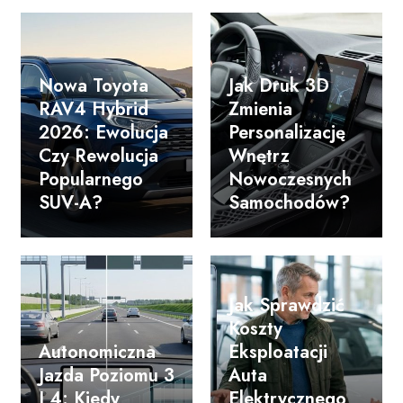
Nowa Toyota
Jak Druk 3D
RAV4 Hybrid
Zmienia
2026: Ewolucja
Personalizację
Czy Rewolucja
Wnętrz
Popularnego
Nowoczesnych
SUV-A?
Samochodów?
Jak Sprawdzić
Koszty
Autonomiczna
Eksploatacji
Jazda Poziomu 3
Auta
I 4: Kiedy
Elektrycznego