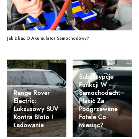
Jak Dbać O Akumulator Samochodowy?
Subskrypcje
Funkcji W
Range Rover
Samochodach:
Electric:
Płacić Za
Luksusowy SUV
Podgrzewane
Kontra Błoto I
Fotele Co
Ładowanie
Miesiąc?