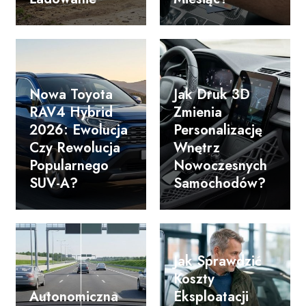
Nowa Toyota
Jak Druk 3D
RAV4 Hybrid
Zmienia
2026: Ewolucja
Personalizację
Czy Rewolucja
Wnętrz
Popularnego
Nowoczesnych
SUV-A?
Samochodów?
Jak Sprawdzić
Koszty
Autonomiczna
Eksploatacji