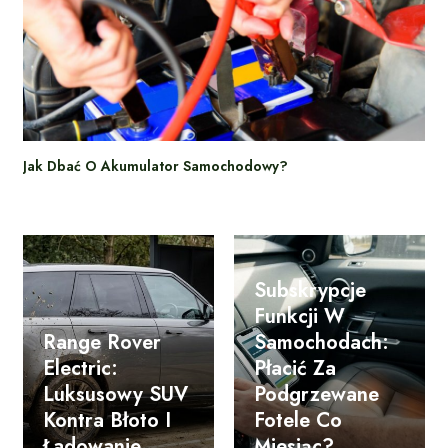
Jak Dbać O Akumulator Samochodowy?
Subskrypcje
Funkcji W
Range Rover
Samochodach:
Electric:
Płacić Za
Luksusowy SUV
Podgrzewane
Kontra Błoto I
Fotele Co
Ładowanie
Miesiąc?