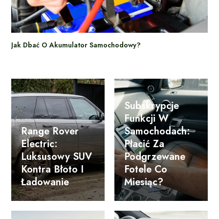
Jak Dbać O Akumulator Samochodowy?
Subskrypcje
Funkcji W
Range Rover
Samochodach:
Electric:
Płacić Za
Luksusowy SUV
Podgrzewane
Kontra Błoto I
Fotele Co
Ładowanie
Miesiąc?