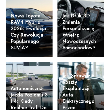
Nowa Toyota
Jak Druk 3D
RAV4 Hybrid
Zmienia
2026: Ewolucja
Personalizację
Czy Rewolucja
Wnętrz
Popularnego
Nowoczesnych
SUV-A?
Samochodów?
Jak Sprawdzić
Koszty
Autonomiczna
Eksploatacji
Jazda Poziomu 3
Auta
I 4: Kiedy
Elektrycznego
Realnie Trafi Do
Przed